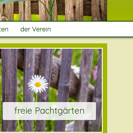
ten
der Verein
freie Pachtgärten